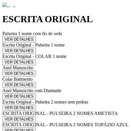
ESCRITA ORIGINAL
Pulseira 1 nome com fio de seda
VER DETALHES
Escrita Original - Pulseira 1 nome
VER DETALHES
Escrita Original - COLAR 1 nome
VER DETALHES
Anel Manuscrito
VER DETALHES
Colar Batimento
VER DETALHES
Anel Manuscrito com Diamante
VER DETALHES
Escrita Original - Pulseira 2 nomes sem pedras
VER DETALHES
ESCRITA ORIGINAL - PULSEIRA 2 NOMES AMETISTA
VER DETALHES
ESCRITA ORIGINAL - PULSEIRA 2 NOMES TOPÁZIO AZUL
VER DETALHES