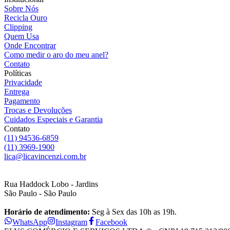
Sobre Nós
Recicla Ouro
Clipping
Quem Usa
Onde Encontrar
Como medir o aro do meu anel?
Contato
Políticas
Privacidade
Entrega
Pagamento
Trocas e Devoluções
Cuidados Especiais e Garantia
Contato
(11) 94536-6859
(11) 3969-1900
lica@licavincenzi.com.br
Rua Haddock Lobo - Jardins
São Paulo - São Paulo
Horário de atendimento:
Seg à Sex das 10h as 19h.
WhatsApp
Instagram
Facebook