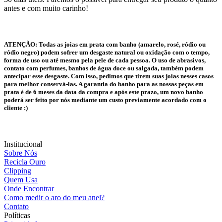
antes e com muito carinho!
ATENÇÃO:
Todas as joias em prata com banho (amarelo, rosé, ródio ou
ródio negro) podem sofrer um desgaste natural ou oxidação com o tempo,
forma de uso ou até mesmo pela pele de cada pessoa. O uso de abrasivos,
contato com perfumes, banhos de água doce ou salgada, também podem
antecipar esse desgaste. Com isso, pedimos que tirem suas joias nesses casos
para melhor conservá-las. A garantia do banho para as nossas peças em
prata é de 6 meses da data da compra e após este prazo, um novo banho
poderá ser feito por nós mediante um custo previamente acordado com o
cliente :)
Institucional
Sobre Nós
Recicla Ouro
Clipping
Quem Usa
Onde Encontrar
Como medir o aro do meu anel?
Contato
Políticas