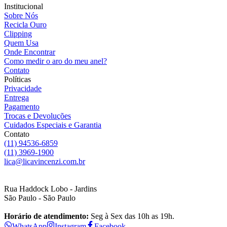
Institucional
Sobre Nós
Recicla Ouro
Clipping
Quem Usa
Onde Encontrar
Como medir o aro do meu anel?
Contato
Políticas
Privacidade
Entrega
Pagamento
Trocas e Devoluções
Cuidados Especiais e Garantia
Contato
(11) 94536-6859
(11) 3969-1900
lica@licavincenzi.com.br
Rua Haddock Lobo - Jardins
São Paulo - São Paulo
Horário de atendimento:
Seg à Sex das 10h as 19h.
WhatsApp
Instagram
Facebook