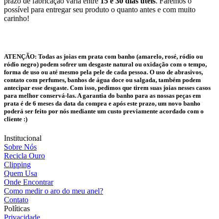
prazo de fabricação varia entre
15 e 30 dias úteis
. Faremos o
possível para entregar seu produto o quanto antes e com muito
carinho!
ATENÇÃO:
Todas as joias em prata com banho (amarelo, rosé, ródio ou
ródio negro) podem sofrer um desgaste natural ou oxidação com o tempo,
forma de uso ou até mesmo pela pele de cada pessoa. O uso de abrasivos,
contato com perfumes, banhos de água doce ou salgada, também podem
antecipar esse desgaste. Com isso, pedimos que tirem suas joias nesses casos
para melhor conservá-las. A garantia do banho para as nossas peças em
prata é de 6 meses da data da compra e após este prazo, um novo banho
poderá ser feito por nós mediante um custo previamente acordado com o
cliente :)
Institucional
Sobre Nós
Recicla Ouro
Clipping
Quem Usa
Onde Encontrar
Como medir o aro do meu anel?
Contato
Políticas
Privacidade