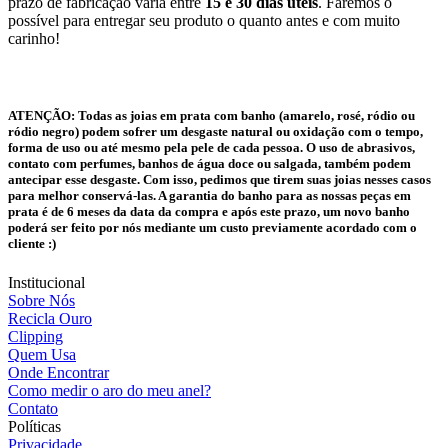
prazo de fabricação varia entre
15 e 30 dias úteis
. Faremos o
possível para entregar seu produto o quanto antes e com muito
carinho!
ATENÇÃO:
Todas as joias em prata com banho (amarelo, rosé, ródio ou
ródio negro) podem sofrer um desgaste natural ou oxidação com o tempo,
forma de uso ou até mesmo pela pele de cada pessoa. O uso de abrasivos,
contato com perfumes, banhos de água doce ou salgada, também podem
antecipar esse desgaste. Com isso, pedimos que tirem suas joias nesses casos
para melhor conservá-las. A garantia do banho para as nossas peças em
prata é de 6 meses da data da compra e após este prazo, um novo banho
poderá ser feito por nós mediante um custo previamente acordado com o
cliente :)
Institucional
Sobre Nós
Recicla Ouro
Clipping
Quem Usa
Onde Encontrar
Como medir o aro do meu anel?
Contato
Políticas
Privacidade