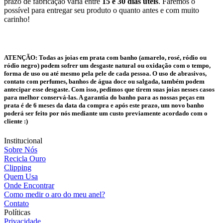
prazo de fabricação varia entre
15 e 30 dias úteis
. Faremos o
possível para entregar seu produto o quanto antes e com muito
carinho!
ATENÇÃO:
Todas as joias em prata com banho (amarelo, rosé, ródio ou
ródio negro) podem sofrer um desgaste natural ou oxidação com o tempo,
forma de uso ou até mesmo pela pele de cada pessoa. O uso de abrasivos,
contato com perfumes, banhos de água doce ou salgada, também podem
antecipar esse desgaste. Com isso, pedimos que tirem suas joias nesses casos
para melhor conservá-las. A garantia do banho para as nossas peças em
prata é de 6 meses da data da compra e após este prazo, um novo banho
poderá ser feito por nós mediante um custo previamente acordado com o
cliente :)
Institucional
Sobre Nós
Recicla Ouro
Clipping
Quem Usa
Onde Encontrar
Como medir o aro do meu anel?
Contato
Políticas
Privacidade