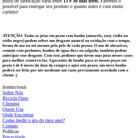
prazo de fabricação varia entre
15 e 30 dias úteis
. Faremos o
possível para entregar seu produto o quanto antes e com muito
carinho!
ATENÇÃO:
Todas as joias em prata com banho (amarelo, rosé, ródio ou
ródio negro) podem sofrer um desgaste natural ou oxidação com o tempo,
forma de uso ou até mesmo pela pele de cada pessoa. O uso de abrasivos,
contato com perfumes, banhos de água doce ou salgada, também podem
antecipar esse desgaste. Com isso, pedimos que tirem suas joias nesses casos
para melhor conservá-las. A garantia do banho para as nossas peças em
prata é de 6 meses da data da compra e após este prazo, um novo banho
poderá ser feito por nós mediante um custo previamente acordado com o
cliente :)
Institucional
Sobre Nós
Recicla Ouro
Clipping
Quem Usa
Onde Encontrar
Como medir o aro do meu anel?
Contato
Políticas
Privacidade