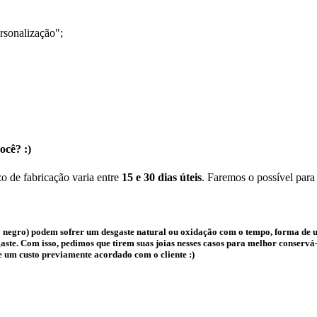
rsonalização";
ocê? :)
o de fabricação varia entre
15 e 30 dias úteis
. Faremos o possível para
 negro) podem sofrer um desgaste natural ou oxidação com o tempo, forma de us
te. Com isso, pedimos que tirem suas joias nesses casos para melhor conservá-l
e um custo previamente acordado com o cliente :)