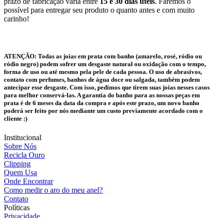
prazo de fabricação varia entre
15 e 30 dias úteis
. Faremos o
possível para entregar seu produto o quanto antes e com muito
carinho!
ATENÇÃO:
Todas as joias em prata com banho (amarelo, rosé, ródio ou
ródio negro) podem sofrer um desgaste natural ou oxidação com o tempo,
forma de uso ou até mesmo pela pele de cada pessoa. O uso de abrasivos,
contato com perfumes, banhos de água doce ou salgada, também podem
antecipar esse desgaste. Com isso, pedimos que tirem suas joias nesses casos
para melhor conservá-las. A garantia do banho para as nossas peças em
prata é de 6 meses da data da compra e após este prazo, um novo banho
poderá ser feito por nós mediante um custo previamente acordado com o
cliente :)
Institucional
Sobre Nós
Recicla Ouro
Clipping
Quem Usa
Onde Encontrar
Como medir o aro do meu anel?
Contato
Políticas
Privacidade