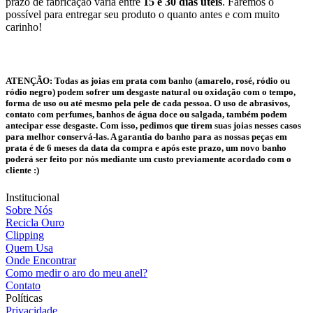
prazo de fabricação varia entre
15 e 30 dias úteis
. Faremos o
possível para entregar seu produto o quanto antes e com muito
carinho!
ATENÇÃO:
Todas as joias em prata com banho (amarelo, rosé, ródio ou
ródio negro) podem sofrer um desgaste natural ou oxidação com o tempo,
forma de uso ou até mesmo pela pele de cada pessoa. O uso de abrasivos,
contato com perfumes, banhos de água doce ou salgada, também podem
antecipar esse desgaste. Com isso, pedimos que tirem suas joias nesses casos
para melhor conservá-las. A garantia do banho para as nossas peças em
prata é de 6 meses da data da compra e após este prazo, um novo banho
poderá ser feito por nós mediante um custo previamente acordado com o
cliente :)
Institucional
Sobre Nós
Recicla Ouro
Clipping
Quem Usa
Onde Encontrar
Como medir o aro do meu anel?
Contato
Políticas
Privacidade