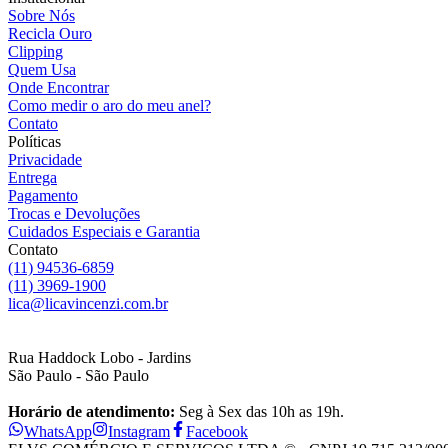
Sobre Nós
Recicla Ouro
Clipping
Quem Usa
Onde Encontrar
Como medir o aro do meu anel?
Contato
Políticas
Privacidade
Entrega
Pagamento
Trocas e Devoluções
Cuidados Especiais e Garantia
Contato
(11) 94536-6859
(11) 3969-1900
lica@licavincenzi.com.br
Rua Haddock Lobo - Jardins
São Paulo - São Paulo
Horário de atendimento:
Seg à Sex das 10h as 19h.
WhatsApp
Instagram
Facebook