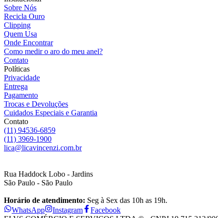
Sobre Nós
Recicla Ouro
Clipping
Quem Usa
Onde Encontrar
Como medir o aro do meu anel?
Contato
Políticas
Privacidade
Entrega
Pagamento
Trocas e Devoluções
Cuidados Especiais e Garantia
Contato
(11) 94536-6859
(11) 3969-1900
lica@licavincenzi.com.br
Rua Haddock Lobo - Jardins
São Paulo - São Paulo
Horário de atendimento:
Seg à Sex das 10h as 19h.
WhatsApp
Instagram
Facebook