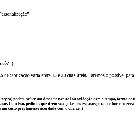
Personalização";
ocê? :)
o de fabricação varia entre
15 e 30 dias úteis
. Faremos o possível para
 negro) podem sofrer um desgaste natural ou oxidação com o tempo, forma de us
te. Com isso, pedimos que tirem suas joias nesses casos para melhor conservá-l
e um custo previamente acordado com o cliente :)