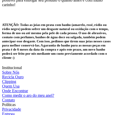
possível para entregar seu produto o quanto antes e com muito
carinho!
ATENÇÃO:
Todas as joias em prata com banho (amarelo, rosé, ródio ou
ródio negro) podem sofrer um desgaste natural ou oxidação com o tempo,
forma de uso ou até mesmo pela pele de cada pessoa. O uso de abrasivos,
contato com perfumes, banhos de água doce ou salgada, também podem
antecipar esse desgaste. Com isso, pedimos que tirem suas joias nesses casos
para melhor conservá-las. A garantia do banho para as nossas peças em
prata é de 6 meses da data da compra e após este prazo, um novo banho
poderá ser feito por nós mediante um custo previamente acordado com o
cliente :)
Institucional
Sobre Nós
Recicla Ouro
Clipping
Quem Usa
Onde Encontrar
Como medir o aro do meu anel?
Contato
Políticas
Privacidade
Entrega