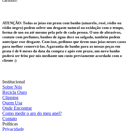
carinho!
ATENÇÃO:
Todas as joias em prata com banho (amarelo, rosé, ródio ou
ródio negro) podem sofrer um desgaste natural ou oxidação com o tempo,
forma de uso ou até mesmo pela pele de cada pessoa. O uso de abrasivos,
contato com perfumes, banhos de água doce ou salgada, também podem
antecipar esse desgaste. Com isso, pedimos que tirem suas joias nesses casos
para melhor conservá-las. A garantia do banho para as nossas peças em
prata é de 6 meses da data da compra e após este prazo, um novo banho
poderá ser feito por nós mediante um custo previamente acordado com o
cliente :)
Institucional
Sobre Nós
Recicla Ouro
Clipping
Quem Usa
Onde Encontrar
Como medir o aro do meu anel?
Contato
Políticas
Privacidade