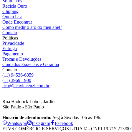
Sobre Nós
Recicla Ouro
Clipping
Quem Usa
Onde Encontrar
Como medir o aro do meu anel?
Contato
Políticas
Privacidade
Entrega
Pagamento
Trocas e Devoluções
Cuidados Especiais e Garantia
Contato
(11) 94536-6859
(11) 3969-1900
lica@licavincenzi.com.br
Rua Haddock Lobo - Jardins
São Paulo - São Paulo
Horário de atendimento:
Seg à Sex das 10h as 19h.
WhatsApp
Instagram
Facebook
ELVS COMÉRCIO E SERVIÇOS LTDA © - CNPJ 19.715.213/0001-28