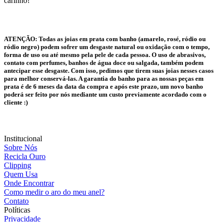
carinho!
ATENÇÃO:
Todas as joias em prata com banho (amarelo, rosé, ródio ou
ródio negro) podem sofrer um desgaste natural ou oxidação com o tempo,
forma de uso ou até mesmo pela pele de cada pessoa. O uso de abrasivos,
contato com perfumes, banhos de água doce ou salgada, também podem
antecipar esse desgaste. Com isso, pedimos que tirem suas joias nesses casos
para melhor conservá-las. A garantia do banho para as nossas peças em
prata é de 6 meses da data da compra e após este prazo, um novo banho
poderá ser feito por nós mediante um custo previamente acordado com o
cliente :)
Institucional
Sobre Nós
Recicla Ouro
Clipping
Quem Usa
Onde Encontrar
Como medir o aro do meu anel?
Contato
Políticas
Privacidade