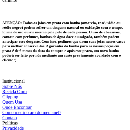
carinho!
ATENÇÃO:
Todas as joias em prata com banho (amarelo, rosé, ródio ou
ródio negro) podem sofrer um desgaste natural ou oxidação com o tempo,
forma de uso ou até mesmo pela pele de cada pessoa. O uso de abrasivos,
contato com perfumes, banhos de água doce ou salgada, também podem
antecipar esse desgaste. Com isso, pedimos que tirem suas joias nesses casos
para melhor conservá-las. A garantia do banho para as nossas peças em
prata é de 6 meses da data da compra e após este prazo, um novo banho
poderá ser feito por nós mediante um custo previamente acordado com o
cliente :)
Institucional
Sobre Nós
Recicla Ouro
Clipping
Quem Usa
Onde Encontrar
Como medir o aro do meu anel?
Contato
Políticas
Privacidade