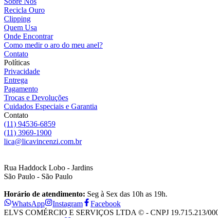
Sobre Nós
Recicla Ouro
Clipping
Quem Usa
Onde Encontrar
Como medir o aro do meu anel?
Contato
Políticas
Privacidade
Entrega
Pagamento
Trocas e Devoluções
Cuidados Especiais e Garantia
Contato
(11) 94536-6859
(11) 3969-1900
lica@licavincenzi.com.br
Rua Haddock Lobo - Jardins
São Paulo - São Paulo
Horário de atendimento:
Seg à Sex das 10h as 19h.
WhatsApp
Instagram
Facebook
ELVS COMÉRCIO E SERVIÇOS LTDA © - CNPJ 19.715.213/0001-28