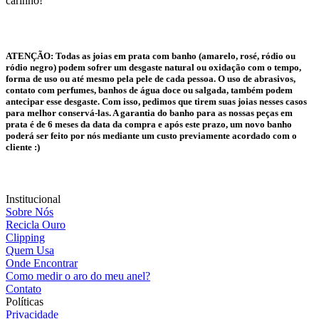
carinho!
ATENÇÃO:
Todas as joias em prata com banho (amarelo, rosé, ródio ou
ródio negro) podem sofrer um desgaste natural ou oxidação com o tempo,
forma de uso ou até mesmo pela pele de cada pessoa. O uso de abrasivos,
contato com perfumes, banhos de água doce ou salgada, também podem
antecipar esse desgaste. Com isso, pedimos que tirem suas joias nesses casos
para melhor conservá-las. A garantia do banho para as nossas peças em
prata é de 6 meses da data da compra e após este prazo, um novo banho
poderá ser feito por nós mediante um custo previamente acordado com o
cliente :)
Institucional
Sobre Nós
Recicla Ouro
Clipping
Quem Usa
Onde Encontrar
Como medir o aro do meu anel?
Contato
Políticas
Privacidade