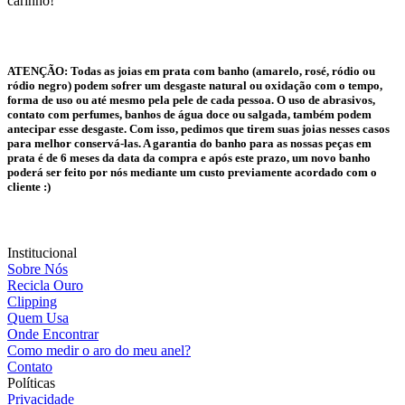
carinho!
ATENÇÃO:
Todas as joias em prata com banho (amarelo, rosé, ródio ou
ródio negro) podem sofrer um desgaste natural ou oxidação com o tempo,
forma de uso ou até mesmo pela pele de cada pessoa. O uso de abrasivos,
contato com perfumes, banhos de água doce ou salgada, também podem
antecipar esse desgaste. Com isso, pedimos que tirem suas joias nesses casos
para melhor conservá-las. A garantia do banho para as nossas peças em
prata é de 6 meses da data da compra e após este prazo, um novo banho
poderá ser feito por nós mediante um custo previamente acordado com o
cliente :)
Institucional
Sobre Nós
Recicla Ouro
Clipping
Quem Usa
Onde Encontrar
Como medir o aro do meu anel?
Contato
Políticas
Privacidade