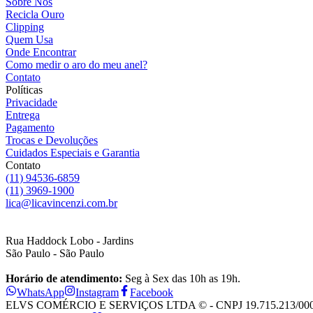
Sobre Nós
Recicla Ouro
Clipping
Quem Usa
Onde Encontrar
Como medir o aro do meu anel?
Contato
Políticas
Privacidade
Entrega
Pagamento
Trocas e Devoluções
Cuidados Especiais e Garantia
Contato
(11) 94536-6859
(11) 3969-1900
lica@licavincenzi.com.br
Rua Haddock Lobo - Jardins
São Paulo - São Paulo
Horário de atendimento:
Seg à Sex das 10h as 19h.
WhatsApp
Instagram
Facebook
ELVS COMÉRCIO E SERVIÇOS LTDA © - CNPJ 19.715.213/0001-28