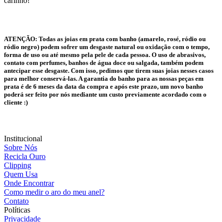
carinho!
ATENÇÃO:
Todas as joias em prata com banho (amarelo, rosé, ródio ou
ródio negro) podem sofrer um desgaste natural ou oxidação com o tempo,
forma de uso ou até mesmo pela pele de cada pessoa. O uso de abrasivos,
contato com perfumes, banhos de água doce ou salgada, também podem
antecipar esse desgaste. Com isso, pedimos que tirem suas joias nesses casos
para melhor conservá-las. A garantia do banho para as nossas peças em
prata é de 6 meses da data da compra e após este prazo, um novo banho
poderá ser feito por nós mediante um custo previamente acordado com o
cliente :)
Institucional
Sobre Nós
Recicla Ouro
Clipping
Quem Usa
Onde Encontrar
Como medir o aro do meu anel?
Contato
Políticas
Privacidade