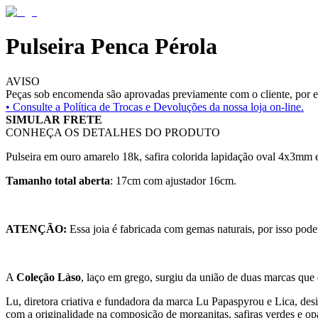
Pulseira Penca Pérola
AVISO
Peças sob encomenda são aprovadas previamente com o cliente, por es
• Consulte a
Política de Trocas e Devoluções da nossa loja on-line.
SIMULAR FRETE
CONHEÇA OS DETALHES DO PRODUTO
Pulseira em ouro amarelo 18k, safira colorida lapidação oval 4x3mm 
Tamanho total aberta
: 17cm com ajustador 16cm.
ATENÇÃO:
Essa joia é fabricada com gemas naturais, por isso pode
A
Coleção Làso
, laço em grego, surgiu da união de duas marcas que
Lu, diretora criativa e fundadora da marca Lu Papaspyrou e Lica, desi
com a originalidade na composição de morganitas, safiras verdes e op