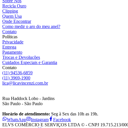
Sobre Nós
Recicla Ouro
Clipping
Quem Usa
Onde Encontrar
Como medir o aro do meu anel?
Contato
Políticas
Privacidade
Entrega
Pagamento
Trocas e Devoluções
Cuidados Especiais e Garantia
Contato
(11) 94536-6859
(11) 3969-1900
lica@licavincenzi.com.br
Rua Haddock Lobo - Jardins
São Paulo - São Paulo
Horário de atendimento:
Seg à Sex das 10h as 19h.
WhatsApp
Instagram
Facebook
ELVS COMÉRCIO E SERVIÇOS LTDA © - CNPJ 19.715.213/0001-28