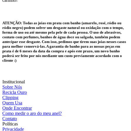
carinho!
ATENÇÃO:
Todas as joias em prata com banho (amarelo, rosé, ródio ou
ródio negro) podem sofrer um desgaste natural ou oxidação com o tempo,
forma de uso ou até mesmo pela pele de cada pessoa. O uso de abrasivos,
contato com perfumes, banhos de água doce ou salgada, também podem
antecipar esse desgaste. Com isso, pedimos que tirem suas joias nesses casos
para melhor conservá-las. A garantia do banho para as nossas peças em
prata é de 6 meses da data da compra e após este prazo, um novo banho
poderá ser feito por nós mediante um custo previamente acordado com o
cliente :)
Institucional
Sobre Nós
Recicla Ouro
Clipping
Quem Usa
Onde Encontrar
Como medir o aro do meu anel?
Contato
Políticas
Privacidade