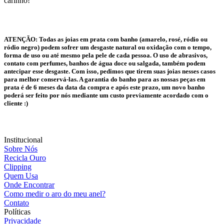
carinho!
ATENÇÃO:
Todas as joias em prata com banho (amarelo, rosé, ródio ou
ródio negro) podem sofrer um desgaste natural ou oxidação com o tempo,
forma de uso ou até mesmo pela pele de cada pessoa. O uso de abrasivos,
contato com perfumes, banhos de água doce ou salgada, também podem
antecipar esse desgaste. Com isso, pedimos que tirem suas joias nesses casos
para melhor conservá-las. A garantia do banho para as nossas peças em
prata é de 6 meses da data da compra e após este prazo, um novo banho
poderá ser feito por nós mediante um custo previamente acordado com o
cliente :)
Institucional
Sobre Nós
Recicla Ouro
Clipping
Quem Usa
Onde Encontrar
Como medir o aro do meu anel?
Contato
Políticas
Privacidade