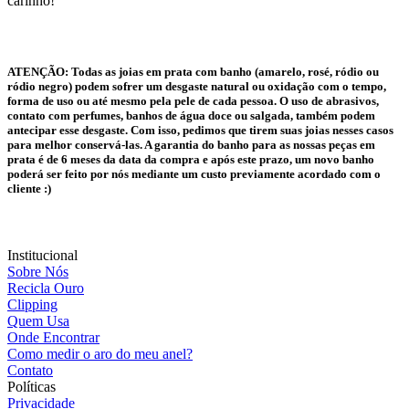
carinho!
ATENÇÃO:
Todas as joias em prata com banho (amarelo, rosé, ródio ou
ródio negro) podem sofrer um desgaste natural ou oxidação com o tempo,
forma de uso ou até mesmo pela pele de cada pessoa. O uso de abrasivos,
contato com perfumes, banhos de água doce ou salgada, também podem
antecipar esse desgaste. Com isso, pedimos que tirem suas joias nesses casos
para melhor conservá-las. A garantia do banho para as nossas peças em
prata é de 6 meses da data da compra e após este prazo, um novo banho
poderá ser feito por nós mediante um custo previamente acordado com o
cliente :)
Institucional
Sobre Nós
Recicla Ouro
Clipping
Quem Usa
Onde Encontrar
Como medir o aro do meu anel?
Contato
Políticas
Privacidade