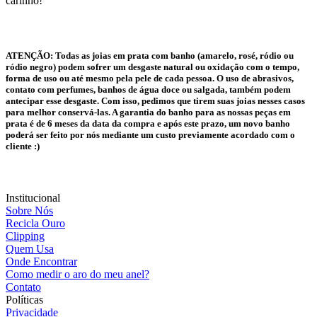
carinho!
ATENÇÃO:
Todas as joias em prata com banho (amarelo, rosé, ródio ou
ródio negro) podem sofrer um desgaste natural ou oxidação com o tempo,
forma de uso ou até mesmo pela pele de cada pessoa. O uso de abrasivos,
contato com perfumes, banhos de água doce ou salgada, também podem
antecipar esse desgaste. Com isso, pedimos que tirem suas joias nesses casos
para melhor conservá-las. A garantia do banho para as nossas peças em
prata é de 6 meses da data da compra e após este prazo, um novo banho
poderá ser feito por nós mediante um custo previamente acordado com o
cliente :)
Institucional
Sobre Nós
Recicla Ouro
Clipping
Quem Usa
Onde Encontrar
Como medir o aro do meu anel?
Contato
Políticas
Privacidade