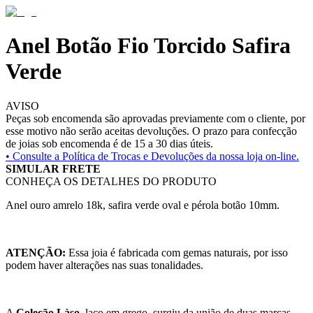
Anel Botão Fio Torcido Safira
Verde
AVISO
Peças sob encomenda são aprovadas previamente com o cliente, por
esse motivo não serão aceitas devoluções. O prazo para confecção
de joias sob encomenda é de 15 a 30 dias úteis.
• Consulte a
Política de Trocas e Devoluções da nossa loja on-line.
SIMULAR FRETE
CONHEÇA OS DETALHES DO PRODUTO
Anel ouro amrelo 18k, safira verde oval e pérola botão 10mm.
ATENÇÃO:
Essa joia é fabricada com gemas naturais, por isso
podem haver alterações nas suas tonalidades.
A
Coleção Làso
, laço em grego, surgiu da união de duas marcas