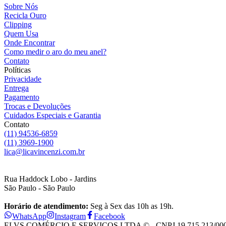
Sobre Nós
Recicla Ouro
Clipping
Quem Usa
Onde Encontrar
Como medir o aro do meu anel?
Contato
Políticas
Privacidade
Entrega
Pagamento
Trocas e Devoluções
Cuidados Especiais e Garantia
Contato
(11) 94536-6859
(11) 3969-1900
lica@licavincenzi.com.br
Rua Haddock Lobo - Jardins
São Paulo - São Paulo
Horário de atendimento:
Seg à Sex das 10h as 19h.
WhatsApp
Instagram
Facebook
ELVS COMÉRCIO E SERVIÇOS LTDA © - CNPJ 19.715.213/0001-28