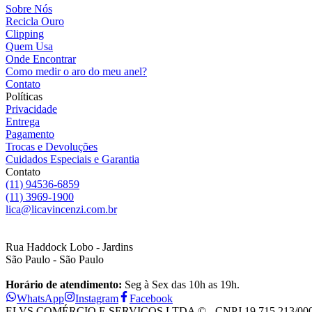
Sobre Nós
Recicla Ouro
Clipping
Quem Usa
Onde Encontrar
Como medir o aro do meu anel?
Contato
Políticas
Privacidade
Entrega
Pagamento
Trocas e Devoluções
Cuidados Especiais e Garantia
Contato
(11) 94536-6859
(11) 3969-1900
lica@licavincenzi.com.br
Rua Haddock Lobo - Jardins
São Paulo - São Paulo
Horário de atendimento:
Seg à Sex das 10h as 19h.
WhatsApp
Instagram
Facebook
ELVS COMÉRCIO E SERVIÇOS LTDA © - CNPJ 19.715.213/0001-28