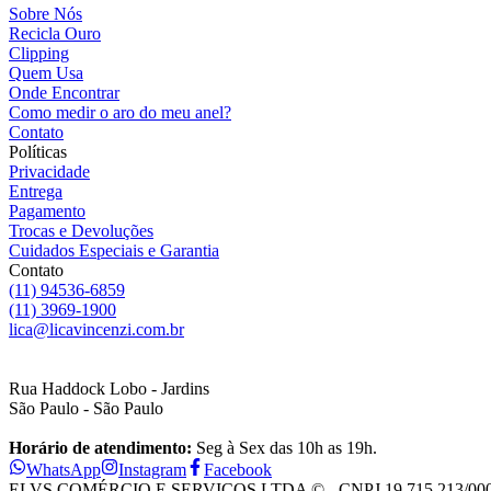
Sobre Nós
Recicla Ouro
Clipping
Quem Usa
Onde Encontrar
Como medir o aro do meu anel?
Contato
Políticas
Privacidade
Entrega
Pagamento
Trocas e Devoluções
Cuidados Especiais e Garantia
Contato
(11) 94536-6859
(11) 3969-1900
lica@licavincenzi.com.br
Rua Haddock Lobo - Jardins
São Paulo - São Paulo
Horário de atendimento:
Seg à Sex das 10h as 19h.
WhatsApp
Instagram
Facebook
ELVS COMÉRCIO E SERVIÇOS LTDA © - CNPJ 19.715.213/0001-28