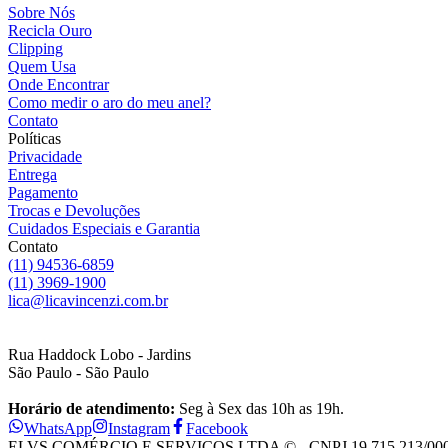
Sobre Nós
Recicla Ouro
Clipping
Quem Usa
Onde Encontrar
Como medir o aro do meu anel?
Contato
Políticas
Privacidade
Entrega
Pagamento
Trocas e Devoluções
Cuidados Especiais e Garantia
Contato
(11) 94536-6859
(11) 3969-1900
lica@licavincenzi.com.br
Rua Haddock Lobo - Jardins
São Paulo - São Paulo
Horário de atendimento:
Seg à Sex das 10h as 19h.
WhatsApp
Instagram
Facebook
ELVS COMÉRCIO E SERVIÇOS LTDA © - CNPJ 19.715.213/0001-28