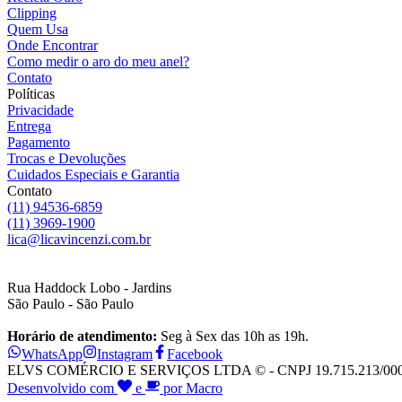
Clipping
Quem Usa
Onde Encontrar
Como medir o aro do meu anel?
Contato
Políticas
Privacidade
Entrega
Pagamento
Trocas e Devoluções
Cuidados Especiais e Garantia
Contato
(11) 94536-6859
(11) 3969-1900
lica@licavincenzi.com.br
Rua Haddock Lobo - Jardins
São Paulo - São Paulo
Horário de atendimento:
Seg à Sex das 10h as 19h.
WhatsApp
Instagram
Facebook
ELVS COMÉRCIO E SERVIÇOS LTDA © - CNPJ 19.715.213/0001-28
Desenvolvido com
e
por Macro