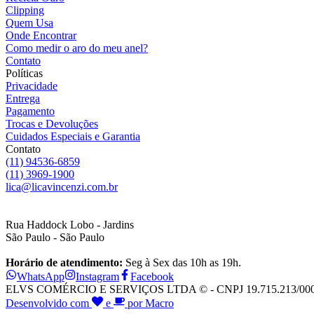
Clipping
Quem Usa
Onde Encontrar
Como medir o aro do meu anel?
Contato
Políticas
Privacidade
Entrega
Pagamento
Trocas e Devoluções
Cuidados Especiais e Garantia
Contato
(11) 94536-6859
(11) 3969-1900
lica@licavincenzi.com.br
Rua Haddock Lobo - Jardins
São Paulo - São Paulo
Horário de atendimento:
Seg à Sex das 10h as 19h.
WhatsApp
Instagram
Facebook
ELVS COMÉRCIO E SERVIÇOS LTDA © - CNPJ 19.715.213/0001-28
Desenvolvido com
e
por Macro