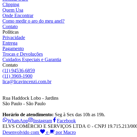
Clipping
Quem Usa
Onde Encontrar
Como medir o aro do meu anel?
Contato
Políticas
Privacidade
Entrega
Pagamento
Trocas e Devoluções
Cuidados Especiais e Garantia
Contato
(11) 94536-6859
(11) 3969-1900
lica@licavincenzi.com.br
Rua Haddock Lobo - Jardins
São Paulo - São Paulo
Horário de atendimento:
Seg à Sex das 10h as 19h.
WhatsApp
Instagram
Facebook
ELVS COMÉRCIO E SERVIÇOS LTDA © - CNPJ 19.715.213/0001-28
Desenvolvido com
e
por Macro