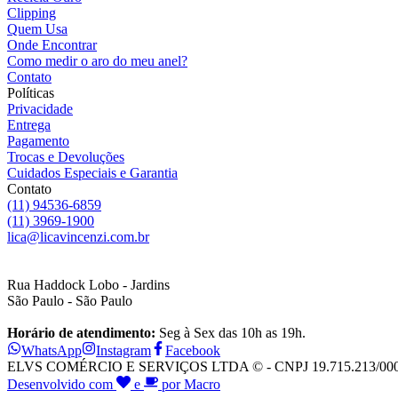
Clipping
Quem Usa
Onde Encontrar
Como medir o aro do meu anel?
Contato
Políticas
Privacidade
Entrega
Pagamento
Trocas e Devoluções
Cuidados Especiais e Garantia
Contato
(11) 94536-6859
(11) 3969-1900
lica@licavincenzi.com.br
Rua Haddock Lobo - Jardins
São Paulo - São Paulo
Horário de atendimento:
Seg à Sex das 10h as 19h.
WhatsApp
Instagram
Facebook
ELVS COMÉRCIO E SERVIÇOS LTDA © - CNPJ 19.715.213/0001-28
Desenvolvido com
e
por Macro