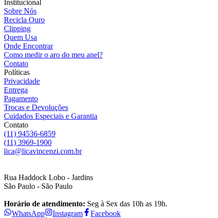
Institucional
Sobre Nós
Recicla Ouro
Clipping
Quem Usa
Onde Encontrar
Como medir o aro do meu anel?
Contato
Políticas
Privacidade
Entrega
Pagamento
Trocas e Devoluções
Cuidados Especiais e Garantia
Contato
(11) 94536-6859
(11) 3969-1900
lica@licavincenzi.com.br
Rua Haddock Lobo - Jardins
São Paulo - São Paulo
Horário de atendimento:
Seg à Sex das 10h as 19h.
WhatsApp
Instagram
Facebook