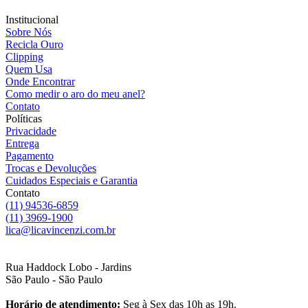
Institucional
Sobre Nós
Recicla Ouro
Clipping
Quem Usa
Onde Encontrar
Como medir o aro do meu anel?
Contato
Políticas
Privacidade
Entrega
Pagamento
Trocas e Devoluções
Cuidados Especiais e Garantia
Contato
(11) 94536-6859
(11) 3969-1900
lica@licavincenzi.com.br
Rua Haddock Lobo - Jardins
São Paulo - São Paulo
Horário de atendimento:
Seg à Sex das 10h as 19h.