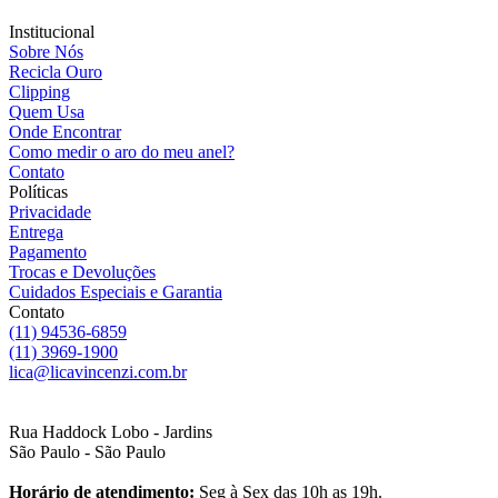
Institucional
Sobre Nós
Recicla Ouro
Clipping
Quem Usa
Onde Encontrar
Como medir o aro do meu anel?
Contato
Políticas
Privacidade
Entrega
Pagamento
Trocas e Devoluções
Cuidados Especiais e Garantia
Contato
(11) 94536-6859
(11) 3969-1900
lica@licavincenzi.com.br
Rua Haddock Lobo - Jardins
São Paulo - São Paulo
Horário de atendimento:
Seg à Sex das 10h as 19h.