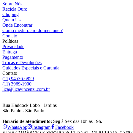
Sobre Nós
Recicla Ouro
Clipping
Quem Usa
Onde Encontrar
Como medir o aro do meu anel?
Contato
Políticas
Privacidade
Entrega
Pagamento
Trocas e Devoluções
Cuidados Especiais e Garantia
Contato
(11) 94536-6859
(11) 3969-1900
lica@licavincenzi.com.br
Rua Haddock Lobo - Jardins
São Paulo - São Paulo
Horário de atendimento:
Seg à Sex das 10h as 19h.
WhatsApp
Instagram
Facebook
ELVS COMÉRCIO E SERVIÇOS LTDA © - CNPJ 19.715.213/0001-28