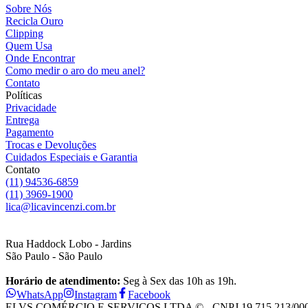
Sobre Nós
Recicla Ouro
Clipping
Quem Usa
Onde Encontrar
Como medir o aro do meu anel?
Contato
Políticas
Privacidade
Entrega
Pagamento
Trocas e Devoluções
Cuidados Especiais e Garantia
Contato
(11) 94536-6859
(11) 3969-1900
lica@licavincenzi.com.br
Rua Haddock Lobo - Jardins
São Paulo - São Paulo
Horário de atendimento:
Seg à Sex das 10h as 19h.
WhatsApp
Instagram
Facebook
ELVS COMÉRCIO E SERVIÇOS LTDA © - CNPJ 19.715.213/0001-28