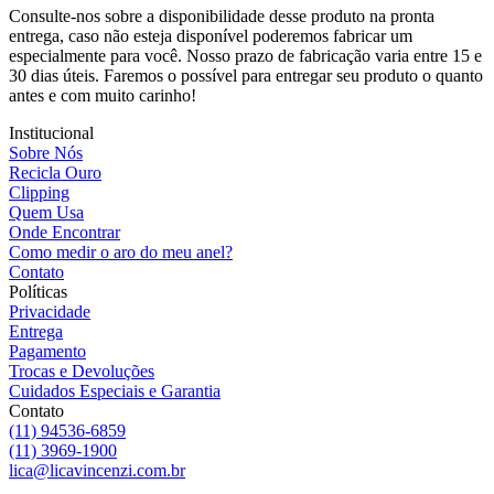
Consulte-nos sobre a disponibilidade desse produto na pronta
entrega, caso não esteja disponível poderemos fabricar um
especialmente para você. Nosso prazo de fabricação varia entre 15 e
30 dias úteis. Faremos o possível para entregar seu produto o quanto
antes e com muito carinho!
Institucional
Sobre Nós
Recicla Ouro
Clipping
Quem Usa
Onde Encontrar
Como medir o aro do meu anel?
Contato
Políticas
Privacidade
Entrega
Pagamento
Trocas e Devoluções
Cuidados Especiais e Garantia
Contato
(11) 94536-6859
(11) 3969-1900
lica@licavincenzi.com.br