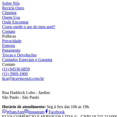
Sobre Nós
Recicla Ouro
Clipping
Quem Usa
Onde Encontrar
Como medir o aro do meu anel?
Contato
Políticas
Privacidade
Entrega
Pagamento
Trocas e Devoluções
Cuidados Especiais e Garantia
Contato
(11) 94536-6859
(11) 3969-1900
lica@licavincenzi.com.br
Rua Haddock Lobo - Jardins
São Paulo - São Paulo
Horário de atendimento:
Seg à Sex das 10h as 19h.
WhatsApp
Instagram
Facebook
ELVS COMÉRCIO E SERVIÇOS LTDA © - CNPJ 19.715.213/0001-28