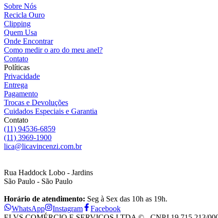
Sobre Nós
Recicla Ouro
Clipping
Quem Usa
Onde Encontrar
Como medir o aro do meu anel?
Contato
Políticas
Privacidade
Entrega
Pagamento
Trocas e Devoluções
Cuidados Especiais e Garantia
Contato
(11) 94536-6859
(11) 3969-1900
lica@licavincenzi.com.br
Rua Haddock Lobo - Jardins
São Paulo - São Paulo
Horário de atendimento:
Seg à Sex das 10h as 19h.
WhatsApp
Instagram
Facebook
ELVS COMÉRCIO E SERVIÇOS LTDA © - CNPJ 19.715.213/0001-28