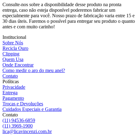
Consulte-nos sobre a disponibilidade desse produto na pronta
entrega, caso não esteja disponível poderemos fabricar um
especialmente para você. Nosso prazo de fabricação varia entre 15 e
30 dias úteis. Faremos o possível para entregar seu produto o quanto
antes e com muito carinho!
Institucional
Sobre Nós
Recicla Ouro
Clipping
Quem Usa
Onde Encontrar
Como medir o aro do meu anel?
Contato
Políticas
Privacidade
Entrega
Pagamento
Trocas e Devoluções
Cuidados Especiais e Garantia
Contato
(11) 94536-6859
(11) 3969-1900
lica@licavincenzi.com.br