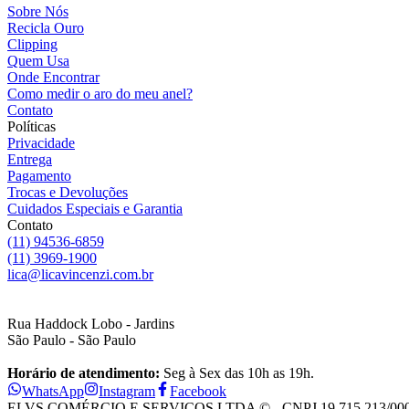
Sobre Nós
Recicla Ouro
Clipping
Quem Usa
Onde Encontrar
Como medir o aro do meu anel?
Contato
Políticas
Privacidade
Entrega
Pagamento
Trocas e Devoluções
Cuidados Especiais e Garantia
Contato
(11) 94536-6859
(11) 3969-1900
lica@licavincenzi.com.br
Rua Haddock Lobo - Jardins
São Paulo - São Paulo
Horário de atendimento:
Seg à Sex das 10h as 19h.
WhatsApp
Instagram
Facebook
ELVS COMÉRCIO E SERVIÇOS LTDA © - CNPJ 19.715.213/0001-28