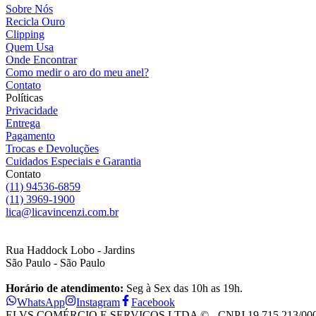
Sobre Nós
Recicla Ouro
Clipping
Quem Usa
Onde Encontrar
Como medir o aro do meu anel?
Contato
Políticas
Privacidade
Entrega
Pagamento
Trocas e Devoluções
Cuidados Especiais e Garantia
Contato
(11) 94536-6859
(11) 3969-1900
lica@licavincenzi.com.br
Rua Haddock Lobo - Jardins
São Paulo - São Paulo
Horário de atendimento:
Seg à Sex das 10h as 19h.
WhatsApp
Instagram
Facebook
ELVS COMÉRCIO E SERVIÇOS LTDA © - CNPJ 19.715.213/0001-28